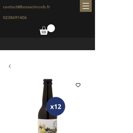
contact@brasseriecob.fr
0238691406