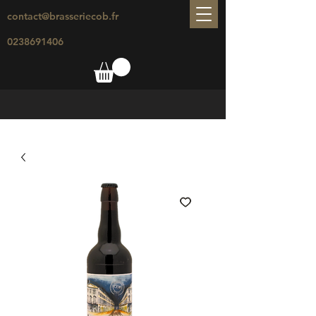
contact@brasseriecob.fr
0238691406