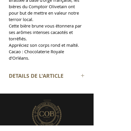
Brassée à base d'orge française, les 
bières du Comptoir Olivetain ont 
pour but de mettre en valeur notre 
terroir local.
Cette bière brune vous étonnera par 
ses arômes intenses cacaotés et 
torréfiés.
Appréciez son corps rond et malté.
Cacao : Chocolaterie Royale 
d'Orléans.
DETAILS DE L'ARTICLE
Bière brune
Style : Stout
Alcool : 7.5 %
Bouteille de 75 CL